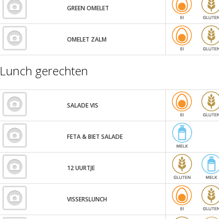
GREEN OMELET
OMELET ZALM
Lunch gerechten
SALADE VIS
FETA & BIET SALADE
12 UURTJE
VISSERSLUNCH