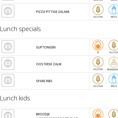
PIZZA PITTIGE SALAMI
Lunch specials
SLIPTONGEN
OOSTERSE ZALM
SPARE RIBS
Lunch kids
BROODJE