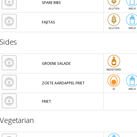
SPARE RIBS
FAJITAS
Sides
GROENE SALADE
ZOETE AARDAPPEL FRIET
FRIET
Vegetarian