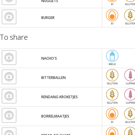
NUGGETS
BURGER
To share
NACHO'S
BITTERBALLEN
RENDANG KROKETJES
BORRELMAATJES