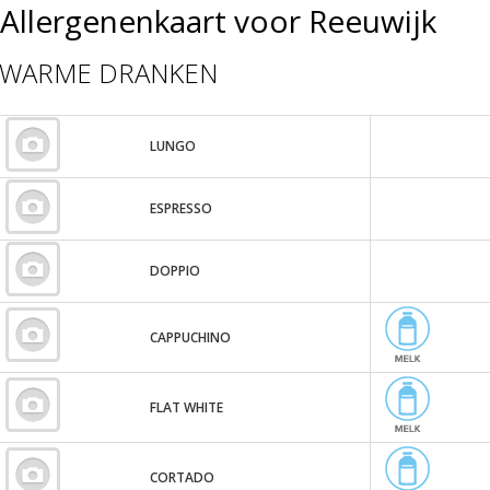
Allergenenkaart voor Reeuwijk
WARME DRANKEN
LUNGO
ESPRESSO
DOPPIO
CAPPUCHINO
FLAT WHITE
CORTADO