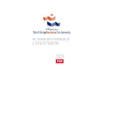
w:
www.sho-horeca.nl
t: 076-5710078