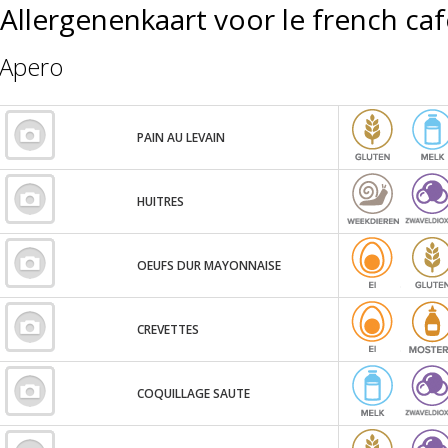
Allergenenkaart voor le french ca
Apero
PAIN AU LEVAIN
HUITRES
OEUFS DUR MAYONNAISE
CREVETTES
COQUILLAGE SAUTE