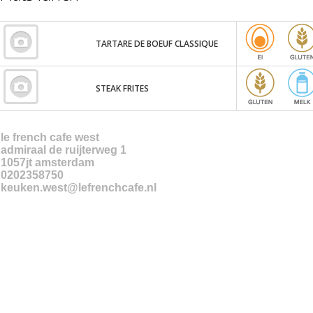
TARTARE DE BOEUF CLASSIQUE
STEAK FRITES
le french cafe west
admiraal de ruijterweg 1
1057jt
amsterdam
0202358750
keuken.west@lefrenchcafe.nl