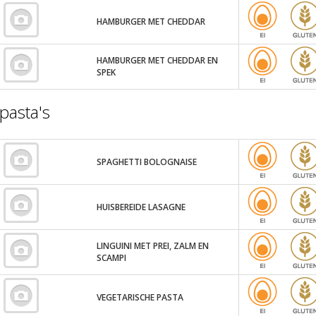
HAMBURGER MET CHEDDAR
HAMBURGER MET CHEDDAR EN
SPEK
pasta's
SPAGHETTI BOLOGNAISE
HUISBEREIDE LASAGNE
LINGUINI MET PREI, ZALM EN
SCAMPI
VEGETARISCHE PASTA