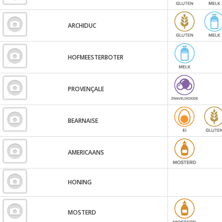
ARCHIDUC
HOFMEESTERBOTER
PROVENÇALE
BEARNAISE
AMERICAANS
HONING
MOSTERD