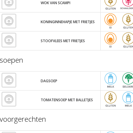
WOK VAN SCAMPI
KONINGINNEHAPJE MET FRIETJES
STOOFVLEES MET FRIETJES
soepen
DAGSOEP
TOMATENSOEP MET BALLETJES
voorgerechten