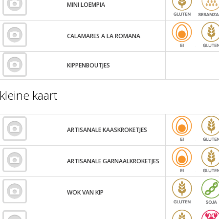
MINI LOEMPIA
CALAMARES A LA ROMANA
KIPPENBOUTJES
kleine kaart
ARTISANALE KAASKROKETJES
ARTISANALE GARNAALKROKETJES
WOK VAN KIP