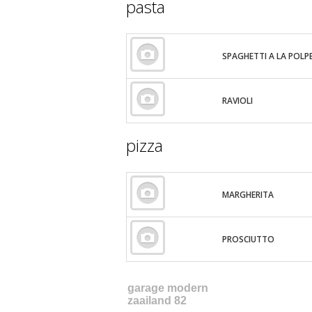
pasta
SPAGHETTI A LA POLP
RAVIOLI
pizza
MARGHERITA
PROSCIUTTO
garage modern
zaailand 82