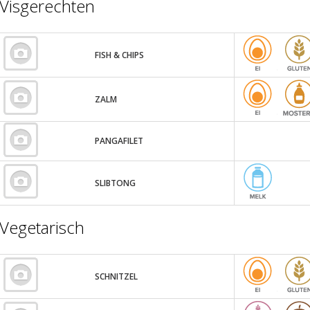
Visgerechten
FISH & CHIPS
ZALM
PANGAFILET
SLIBTONG
Vegetarisch
SCHNITZEL