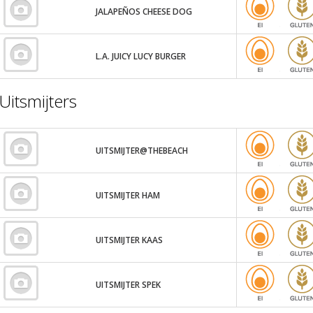
JALAPEÑOS CHEESE DOG
L.A. JUICY LUCY BURGER
Uitsmijters
UITSMIJTER@THEBEACH
UITSMIJTER HAM
UITSMIJTER KAAS
UITSMIJTER SPEK