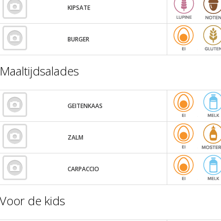
KIPSATE
BURGER
Maaltijdsalades
GEITENKAAS
ZALM
CARPACCIO
Voor de kids