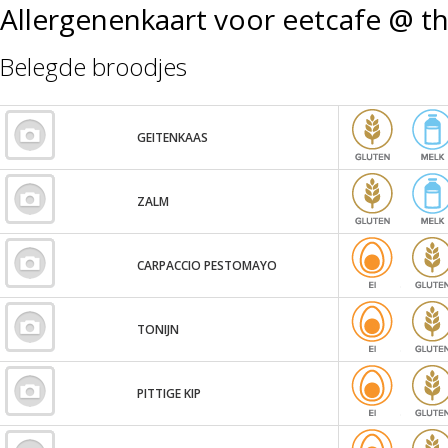
Allergenenkaart voor eetcafe @ t
Belegde broodjes
GEITENKAAS
ZALM
CARPACCIO PESTOMAYO
TONIJN
PITTIGE KIP