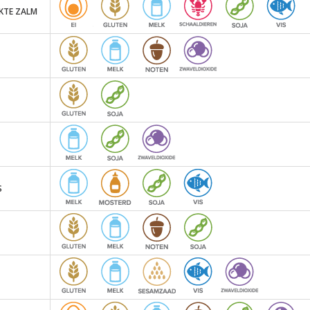
KTE ZALM
S