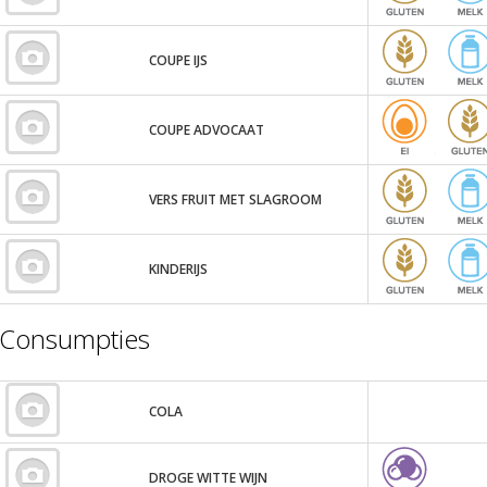
COUPE IJS
COUPE ADVOCAAT
VERS FRUIT MET SLAGROOM
KINDERIJS
Consumpties
COLA
DROGE WITTE WIJN