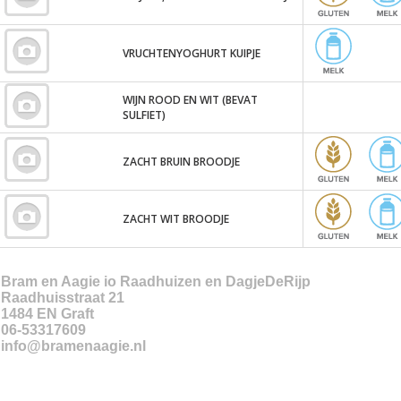
VRUCHTENYOGHURT KUIPJE
WIJN ROOD EN WIT (BEVAT
SULFIET)
ZACHT BRUIN BROODJE
ZACHT WIT BROODJE
Bram en Aagie io Raadhuizen en DagjeDeRijp
Raadhuisstraat 21
1484 EN
Graft
06-53317609
info@bramenaagie.nl