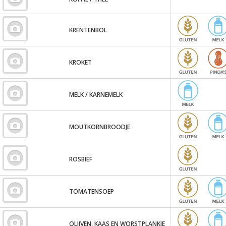
KRENTENBOL
KROKET
MELK / KARNEMELK
MOUTKORNBROODJE
ROSBIEF
TOMATENSOEP
OLIJVEN, KAAS EN WORSTPLANKJE