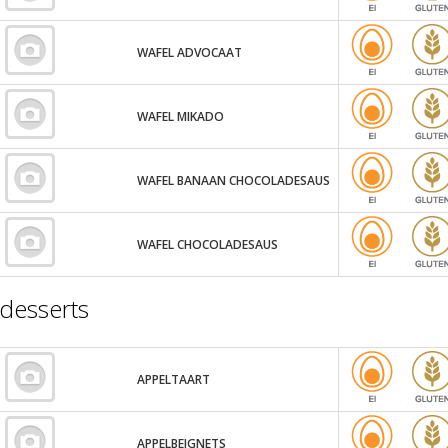
WAFEL ADVOCAAT
WAFEL MIKADO
WAFEL BANAAN CHOCOLADESAUS
WAFEL CHOCOLADESAUS
desserts
APPELTAART
APPELBEIGNETS