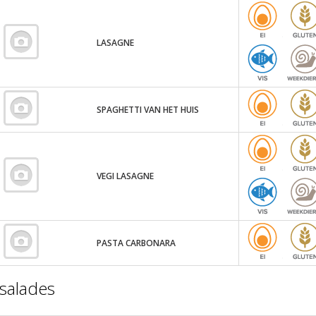
LASAGNE
SPAGHETTI VAN HET HUIS
VEGI LASAGNE
PASTA CARBONARA
salades