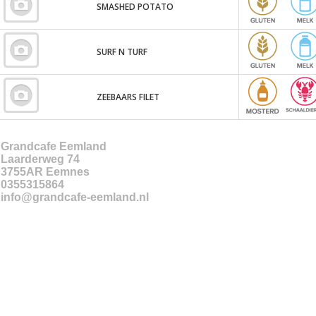
SMASHED POTATO
SURF N TURF
ZEEBAARS FILET
Grandcafe Eemland
Laarderweg 74
3755AR
Eemnes
0355315864
info@grandcafe-eemland.nl