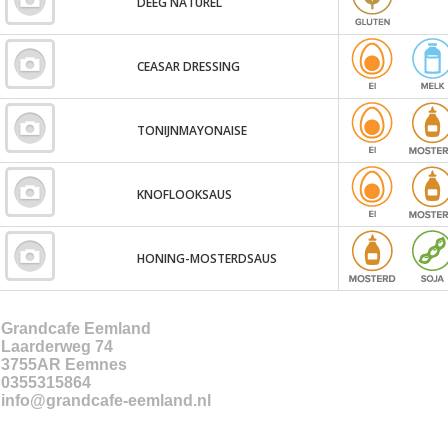
DEEG NATUREL
CEASAR DRESSING
TONIJNMAYONAISE
KNOFLOOKSAUS
HONING-MOSTERDSAUS
Grandcafe Eemland
Laarderweg 74
3755AR
Eemnes
0355315864
info@grandcafe-eemland.nl