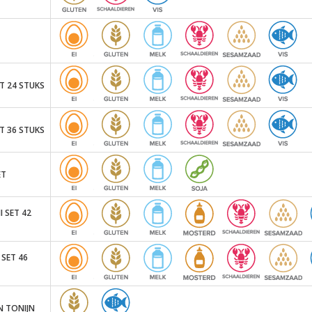
T 24 STUKS
T 36 STUKS
ET
 SET 42
 SET 46
N TONIJN