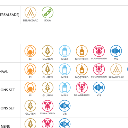
ERSALSADE)
HAAL
OONS SET
OONS SET
C MENU