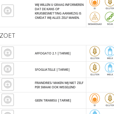
WIJ WILLEN U GRAAG INFORMEREN
DAT DE KANS OP
KRUISBESMETTING AANWEZIG IS
OMDAT WIJ ALLES ZELF MAKEN.
ZOET
AFFOGATO 2.1 |TARWE|
SFOGLIATELLE |TARWE|
FRIANDRIES/ MAKEN WIJ NIET ZELF
PER SMAAK OOK WISSELEND
GEEN TIRAMISU |TARWE|