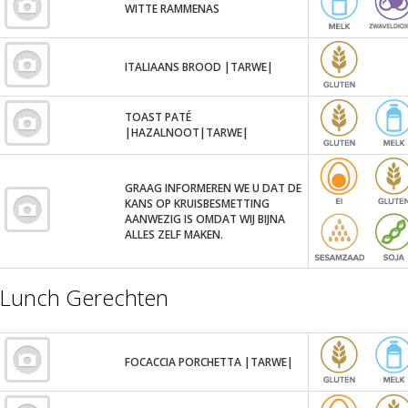
WITTE RAMMENAS
ITALIAANS BROOD |TARWE|
TOAST PATÉ
|HAZALNOOT|TARWE|
GRAAG INFORMEREN WE U DAT DE
KANS OP KRUISBESMETTING
AANWEZIG IS OMDAT WIJ BIJNA
ALLES ZELF MAKEN.
Lunch Gerechten
FOCACCIA PORCHETTA |TARWE|