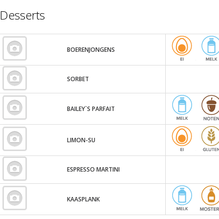
Desserts
BOERENJONGENS
SORBET
BAILEY`S PARFAIT
LIMON-SU
ESPRESSO MARTINI
KAASPLANK