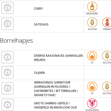
CURRY
SATESAUS
Borrelhapjes
DIVERSE KAASSNACKS (AANVULLEN
WELKE!!)
OLIJVEN
VERRASSINGS GARNITUUR
(GARNALEN IN FILODEEG /
CHICKENBITES / BITTERBALLEN /
GEHAKTSTAAF)
GROTE GAMBAS GEPELD /
ONGEPELD IN KNOFLOOK OLIE