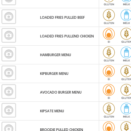
LOADED FRIES PULLED BEEF
LOADED FRIES PULLEND CHICKEN
HAMBURGER MENU
KIPBURGER MENU
AVOCADO BURGER MENU
KIPSATE MENU
BROODJE PULLED CHICKEN