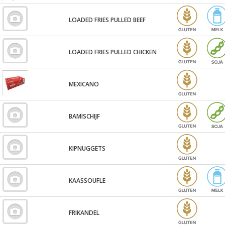
LOADED FRIES PULLED BEEF
LOADED FRIES PULLED CHICKEN
MEXICANO
BAMISCHIJF
KIPNUGGETS
KAASSOUFLE
FRIKANDEL