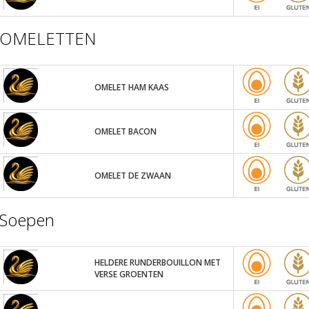
OMELETTEN
OMELET HAM KAAS
OMELET BACON
OMELET DE ZWAAN
Soepen
HELDERE RUNDERBOUILLON MET
VERSE GROENTEN