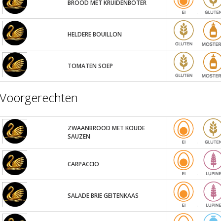
BROOD MET KRUIDENBOTER
HELDERE BOUILLON
TOMATEN SOEP
Voorgerechten
ZWAANBROOD MET KOUDE
SAUZEN
CARPACCIO
SALADE BRIE GEITENKAAS