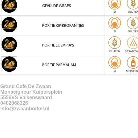
GEVULDE WRAPS
PORTIE KIP KROKANTJES
PORTIE LOEMPIA'S
PORTIE PARMAHAM
Grand Cafe De Zwaan
Monseigneur Kuipersplein
5556VS
Valkenswaard
0402068326
info@zwaanborkel.nl