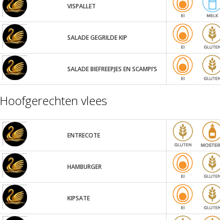
VISPALLET
SALADE GEGRILDE KIP
SALADE BIEFREEPJES EN SCAMPI’S
Hoofgerechten vlees
ENTRECOTE
HAMBURGER
KIPSATE