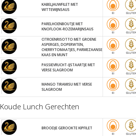
KABELJAUWFILET MET
WITTEWIJNSAUS
PARELHOENBOUTJE MET
KNOFLOOK-ROZEMARIJNSAUS
CITROENRISOTTO MET GROENE
ASPERGES, DOPERWTEN,
CHERRYTOMAATJES, PARMEZAANSE
KAAS EN MUNT
PASSIEVRUCHT-IJSTAARTJE MET
VERSE SLAGROOM
MANGO TIRAMISU MET VERSE
SLAGROOM
Koude Lunch Gerechten
BROODJE GEROOKTE KIPFILET