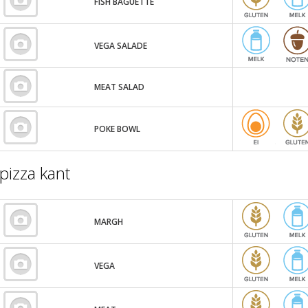
FISH BAGUETTE
VEGA SALADE
MEAT SALAD
POKE BOWL
pizza kant
MARGH
VEGA