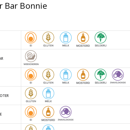
r Bar Bonnie
AR
BOTER
E