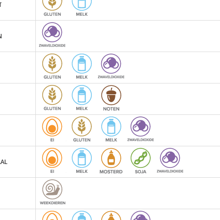
T
N
AAL