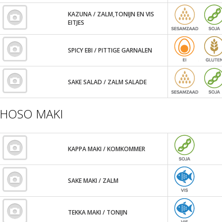
KAZUNA / ZALM,TONIJN EN VIS
EITJES
SPICY EBI / PITTIGE GARNALEN
SAKE SALAD / ZALM SALADE
HOSO MAKI
KAPPA MAKI / KOMKOMMER
SAKE MAKI / ZALM
TEKKA MAKI / TONIJN