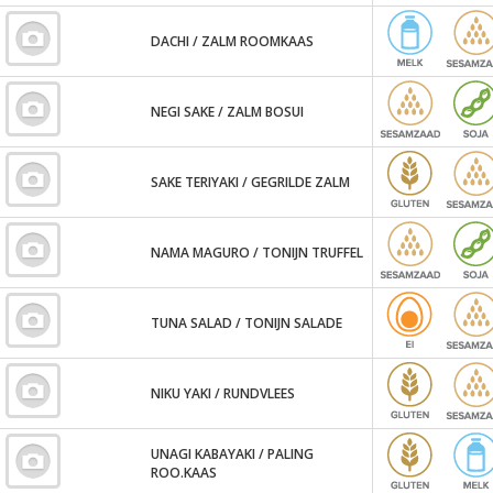
DACHI / ZALM ROOMKAAS
NEGI SAKE / ZALM BOSUI
SAKE TERIYAKI / GEGRILDE ZALM
NAMA MAGURO / TONIJN TRUFFEL
TUNA SALAD / TONIJN SALADE
NIKU YAKI / RUNDVLEES
UNAGI KABAYAKI / PALING
ROO.KAAS