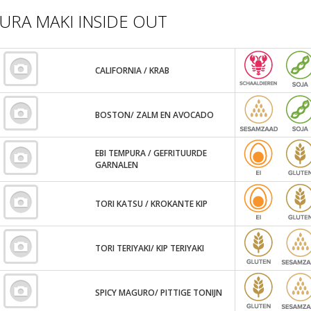
URA MAKI INSIDE OUT
CALIFORNIA / KRAB
BOSTON/ ZALM EN AVOCADO
EBI TEMPURA / GEFRITUURDE
GARNALEN
TORI KATSU / KROKANTE KIP
TORI TERIYAKI/ KIP TERIYAKI
SPICY MAGURO/ PITTIGE TONIJN