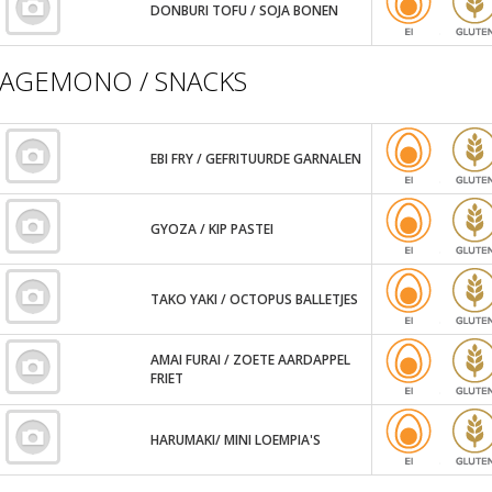
DONBURI TOFU / SOJA BONEN
AGEMONO / SNACKS
EBI FRY / GEFRITUURDE GARNALEN
GYOZA / KIP PASTEI
TAKO YAKI / OCTOPUS BALLETJES
AMAI FURAI / ZOETE AARDAPPEL
FRIET
HARUMAKI/ MINI LOEMPIA'S